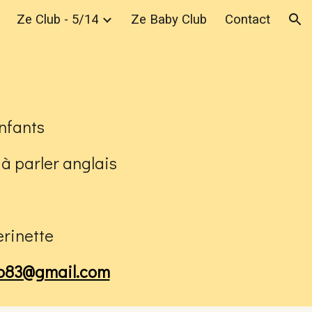
Ze Club - 5/14
Ze Baby Club
Contact
ion
nfants
 à parler anglais
erinette
ub83@gmail.com