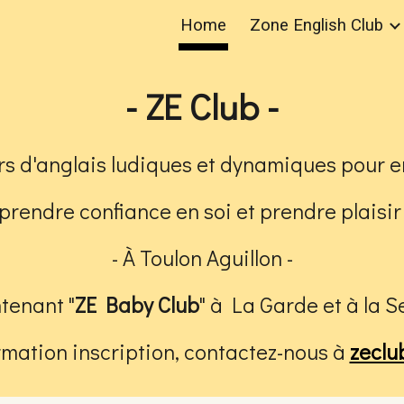
Home
Zone English Club
ip to main content
Skip to navigat
-
ZE Club -
ers d'anglais ludiques et dynamiques pour e
, prendre confiance en soi et prendre plaisir
-
À Toulon Aguillon -
tenant "
ZE Baby Club
"
à La Garde et à
la S
rmation inscription, contactez-nous
à
zecl