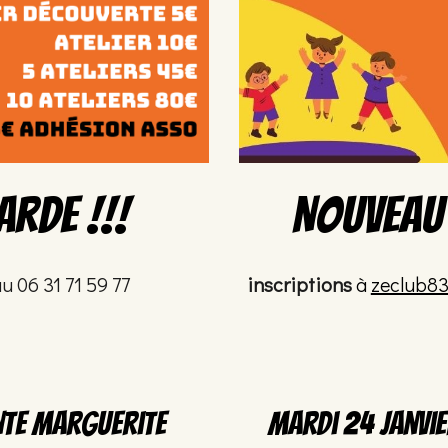
NOUVEAU
arde !!!
inscriptions
à
zeclub8
u 06 31 71 59 77
mardi 24
janvi
inte marguerite