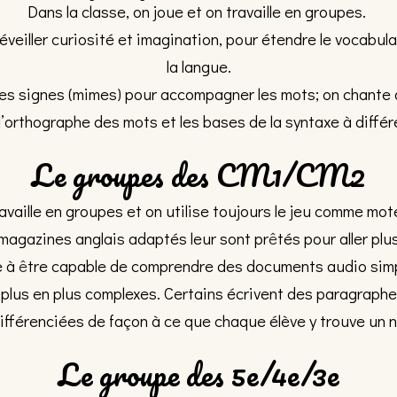
Dans la classe, on joue et on travaille en groupes.
veiller curiosité et imagination, pour étendre le vocabulair
la langue.
 les signes (mimes) pour accompagner les mots; on chant
l’orthographe des mots et les bases de la syntaxe à différ
Le groupes des CM1/CM2
ravaille en groupes et on utilise toujours le jeu comme mot
magazines anglais adaptés leur sont
pr
ê
tés
pour aller plus
e
à
ê
tre capable de comprendre des documents audio simpl
 plus en plus complexes. Certains écrivent des paragraph
ifférenciées de façon à ce que chaque élève y trouve un 
Le groupe des 5e/4e/3e