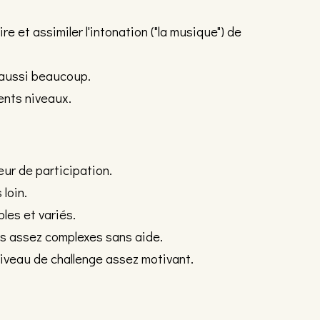
e et assimiler l'intonation ("la musique") de
e aussi beaucoup.
ents niveaux.
eur de participation.
 loin.
es et variés.
es assez complexes sans aide.
niveau de challenge assez motivant.